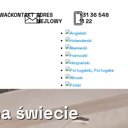
OWAĆ
KONTAKT
ADRES
+31 36 548
MEJLOWY
11 22
a świecie