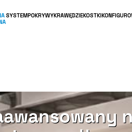
NA
SYSTEM
POKRYWY
KRAWĘDZIE
KOSTKI
KONFIGUR
NA
zaawansowany n