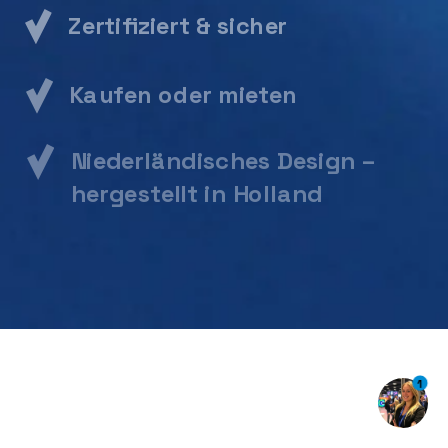
Zertifiziert & sicher
Kaufen oder mieten
Niederländisches Design
–
hergestellt in Holland
1