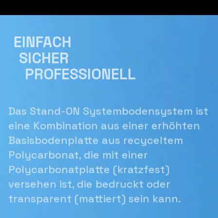
l
e
e
EINFACH
r
.
SICHER
PROFESSIONELL
Das Stand-ON Systembodensystem ist
eine Kombination aus einer erhöhten
Basisbodenplatte aus recyceltem
Polycarbonat, die mit einer
Polycarbonatplatte (kratzfest)
versehen ist, die bedruckt oder
transparent (mattiert) sein kann.