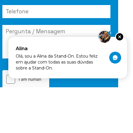
1
Alina
Olá, sou a Alina da Stand-On. Estou feliz
P
em ajudar com todas as suas dúvidas
sobre a Stand-On.
o
r
f
a
v
o
r
,
d
e