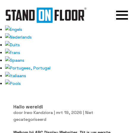
Hallo wereld!
door
Irwo Kandziora
|
mrt 19, 2026
| Niet
gecategoriseerd
Welkom bij ABC Display Websites. Dit is uw eerste