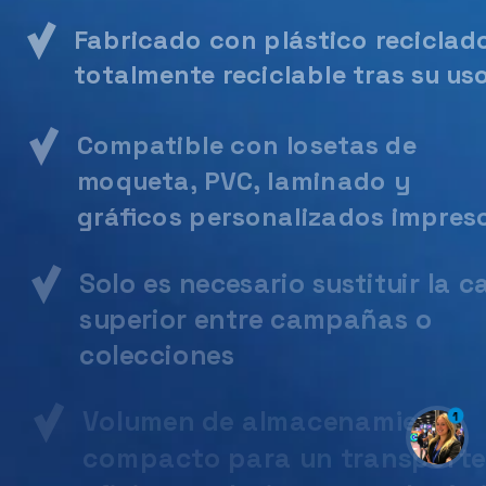
Fabricado con plástico reciclad
totalmente reciclable tras su us
Compatible con losetas de
moqueta, PVC, laminado y
gráficos personalizados impres
Solo es necesario sustituir la 
superior entre campañas o
colecciones
Volumen de almacenamiento
1
compacto para un transporte