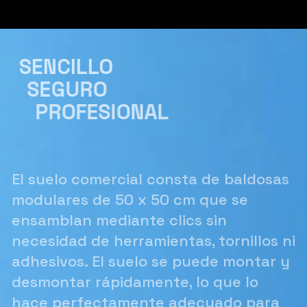
m
p
o
v
SENCILLO
a
c
SEGURO
í
PROFESIONAL
o
.
El suelo comercial consta de baldosas
modulares de 50 x 50 cm que se
ensamblan mediante clics sin
necesidad de herramientas, tornillos ni
adhesivos. El suelo se puede montar y
desmontar rápidamente, lo que lo
hace perfectamente adecuado para